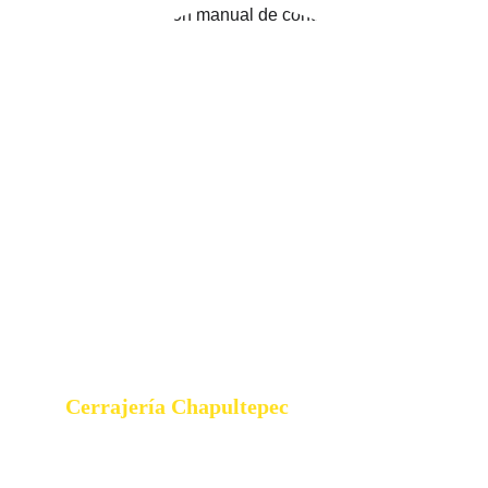
Cerrajería Chapultepec
Av. Chapultepec #37 Accesoria 2, Col. 
Centro, Alc. Cuauhtémoc, C.P. 06040, 